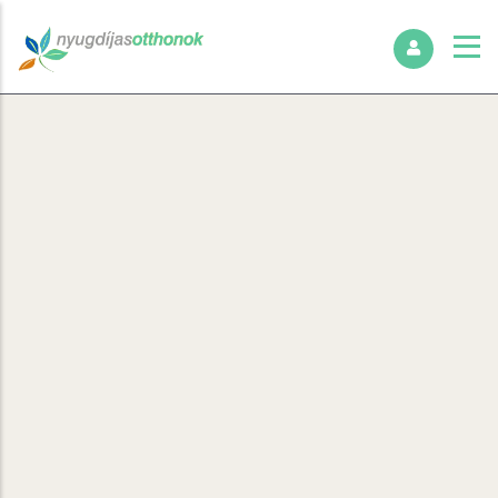
+
−
Search Page
No found results