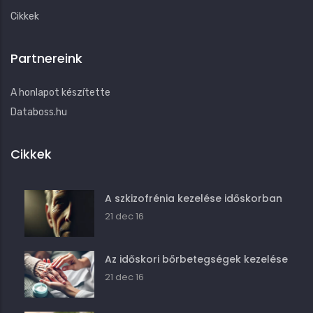
Cikkek
Partnereink
A honlapot készítette
Databoss.hu
Cikkek
A szkizofrénia kezelése időskorban
21 dec 16
Az időskori bőrbetegségek kezelése
21 dec 16