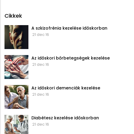
Cikkek
A szkizofrénia kezelése időskorban
21 dec 16
Az időskori bőrbetegségek kezelése
21 dec 16
Az időskori demenciák kezelése
21 dec 16
Diabétesz kezelése időskorban
21 dec 16