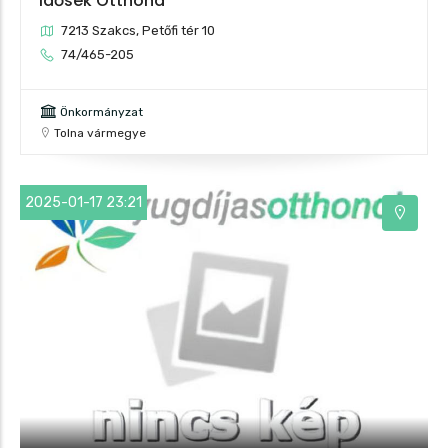
Idősek Otthona
7213 Szakcs, Petőfi tér 10
74/465-205
Önkormányzat
Tolna vármegye
2025-01-17 23:21