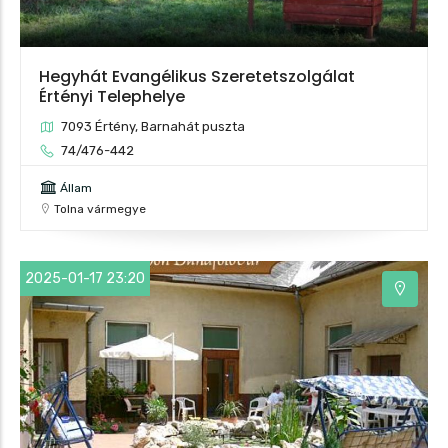
Hegyhát Evangélikus Szeretetszolgálat
Értényi Telephelye
7093 Értény, Barnahát puszta
74/476-442
Állam
Tolna vármegye
2025-01-17 23:20
5