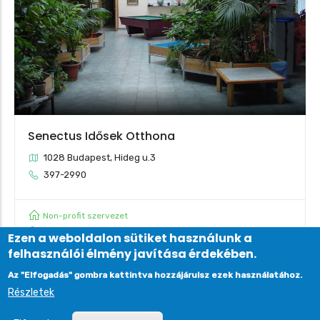
Senectus Idősek Otthona
1028 Budapest, Hideg u.3
397-2990
Non-profit szervezet
Budapest
Ezen a weboldalon sütiket használunk a
felhasználói élmény javítása érdekében.
Az "Elfogadás" gombra kattintva hozzájárulsz ezek használatához.
Részletek