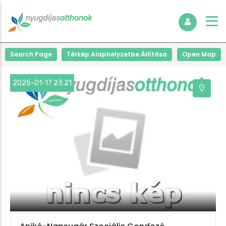
+
Search Page
Térkép Alaphelyzetbe Állítása
Open Map
−
2025-01-17 23:21