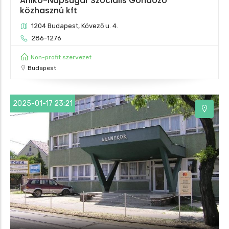
Anikó-Napsugár Szociális Gondozó
közhasznú kft
1204 Budapest, Kövező u. 4.
286-1276
Non-profit szervezet
Budapest
2025-01-17 23:21