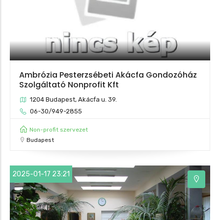
Ambrózia Pesterzsébeti Akácfa Gondozóház
Szolgáltató Nonprofit Kft
1204 Budapest, Akácfa u. 39.
06-30/949-2855
Non-profit szervezet
Budapest
2025-01-17 23:21