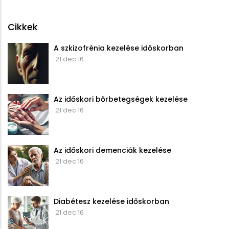
Cikkek
A szkizofrénia kezelése időskorban
21 dec 16
Az időskori bőrbetegségek kezelése
21 dec 16
Az időskori demenciák kezelése
21 dec 16
Diabétesz kezelése időskorban
21 dec 16