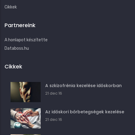
Cikkek
Partnereink
A honlapot készítette
Databoss.hu
Cikkek
A szkizofrénia kezelése időskorban
21 dec 16
Az időskori bőrbetegségek kezelése
21 dec 16