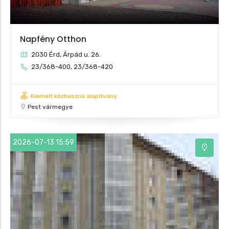
Napfény Otthon
3
2030 Érd, Árpád u. 26.
23/368-400, 23/368-420
Kiemelt közhasznú alapítvány
Pest vármegye
2026-07-13 15:59