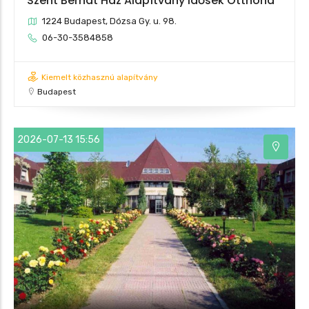
Szent Bernát Ház Alapítvány Idősek Otthona
1224 Budapest, Dózsa Gy. u. 98.
06-30-3584858
Kiemelt közhasznú alapítvány
Budapest
2026-07-13 15:56