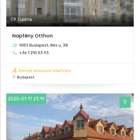
Galéria
Napfény Otthon
1083 Budapest, Illés u. 38
+36 1 210 53 93
Kiemelt közhasznú alapítvány
Budapest
2025-01-17 23:19