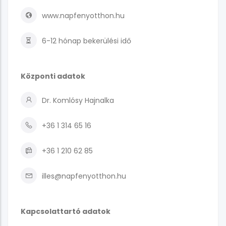
www.napfenyotthon.hu
6-12 hónap
bekerülési idő
Központi adatok
Dr. Komlósy Hajnalka
+36 1 314 65 16
+36 1 210 62 85
illes@napfenyotthon.hu
Kapcsolattartó adatok