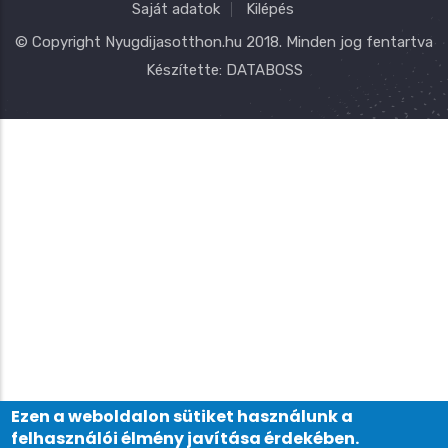
Saját adatok
Kilépés
© Copyright
Nyugdijasotthon.hu
2018. Minden jog fentartva
Készítette:
DATABOSS
Ezen a weboldalon sütiket használunk a
felhasználói élmény javítása érdekében.