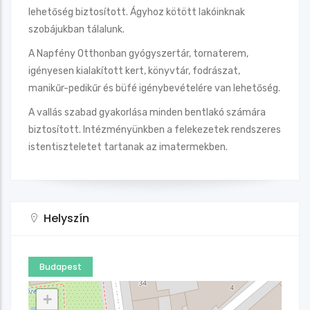
lehetőség biztosított. Ágyhoz kötött lakóinknak
szobájukban tálalunk.
A Napfény Otthonban gyógyszertár, tornaterem,
igényesen kialakított kert, könyvtár, fodrászat,
manikűr-pedikűr és büfé igénybevételére van lehetőség.
A vallás szabad gyakorlása minden bentlakó számára
biztosított. Intézményünkben a felekezetek rendszeres
istentiszteletet tartanak az imatermekben.
Helyszín
Budapest
+