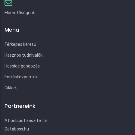
Elérhetőségünk
Menü
Térkepes kereső
Hasznos tudnivalók
Hospice gondozás
Forrásközpontok
Cikkek
Partnereink
A honlapot készítette
Databoss.hu