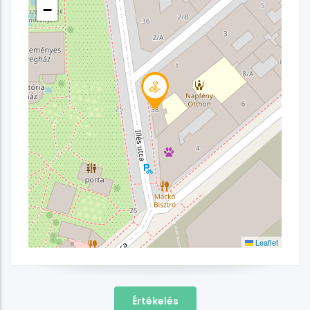
−
Leaflet
Értékelés