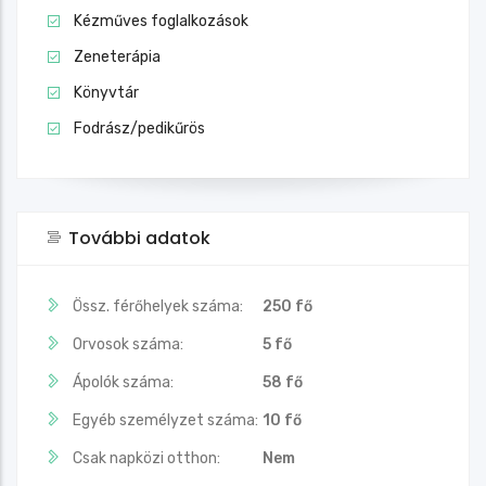
Kézműves foglalkozások
Zeneterápia
Könyvtár
Fodrász/pedikűrös
További adatok
Össz. férőhelyek száma:
250 fő
Orvosok száma:
5 fő
Ápolók száma:
58 fő
Egyéb személyzet száma:
10 fő
Csak napközi otthon:
Nem