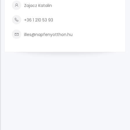
Zajacz Katalin
+36 1 210 53 93
illes@napfenyotthon.hu