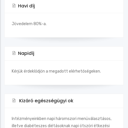
Havi díj
Jövedelem 80%-a.
Napidíj
Kérjük érdeklődjön a megadott elérhetőségeken.
Kizáró egészségügyi ok
Intézményeinkben napi háromszori menüválasztásos,
illetve diabéteszes diétásoknak napi ötszöri étkezési