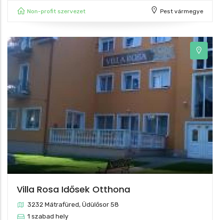
Non-profit szervezet
Pest vármegye
Villa Rosa Idősek Otthona
3232 Mátrafüred, Üdülősor 58
1 szabad hely