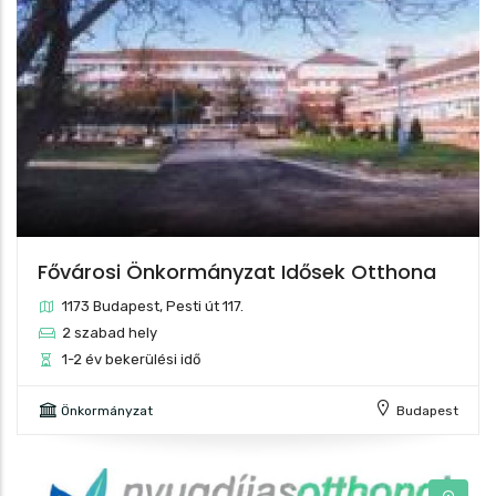
3
14
Fővárosi Önkormányzat Idősek Otthona
3
1173 Budapest, Pesti út 117.
2 szabad hely
1-2 év bekerülési idő
Önkormányzat
Budapest