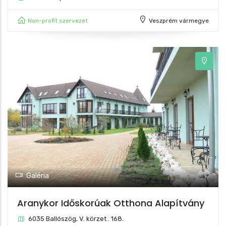
Non-profit szervezet
Veszprém vármegye
Galéria
Aranykor Időskorúak Otthona Alapítvány
6035 Ballószög, V. körzet . 168.