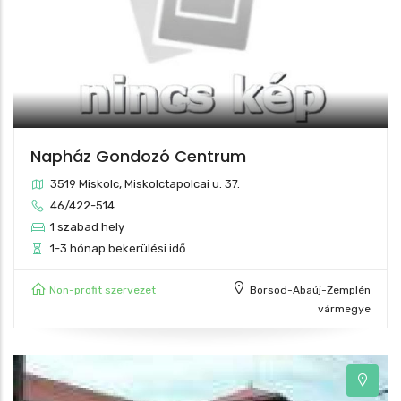
Napház Gondozó Centrum
3519 Miskolc, Miskolctapolcai u. 37.
46/422-514
1 szabad hely
1-3 hónap bekerülési idő
Non-profit szervezet
Borsod-Abaúj-Zemplén
vármegye