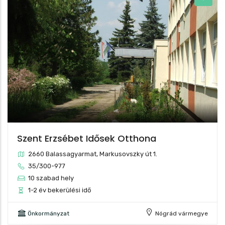
Szent Erzsébet Idősek Otthona
2660 Balassagyarmat, Markusovszky út 1.
35/300-977
10 szabad hely
1-2 év bekerülési idő
Önkormányzat
Nógrád vármegye