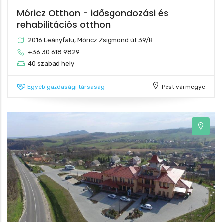
Móricz Otthon - idősgondozási és
rehabilitációs otthon
2016 Leányfalu, Móricz Zsigmond út 39/B
+36 30 618 9829
40 szabad hely
Egyéb gazdasági társaság
Pest vármegye