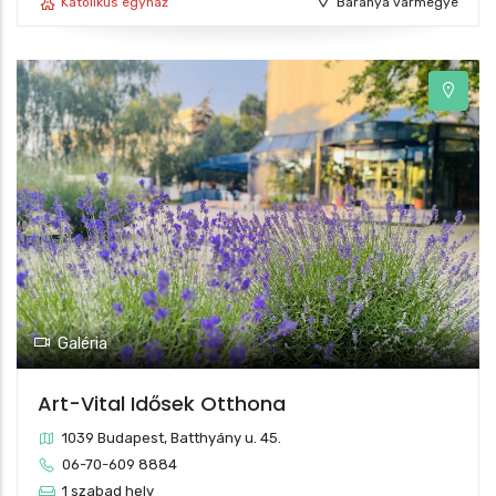
Katolikus egyház
Baranya vármegye
Galéria
Art-Vital Idősek Otthona
1039 Budapest, Batthyány u. 45.
06-70-609 8884
1 szabad hely