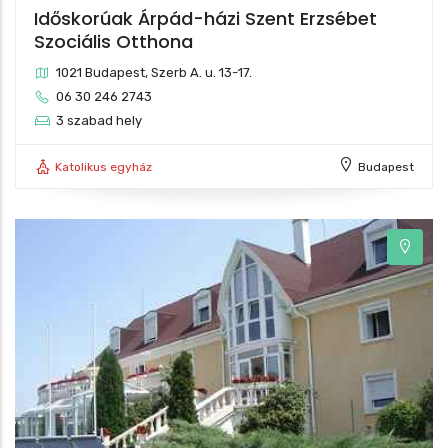
Időskorúak Árpád-házi Szent Erzsébet
Szociális Otthona
1021 Budapest, Szerb A. u. 13-17.
06 30 246 2743
3 szabad hely
Katolikus egyház
Budapest