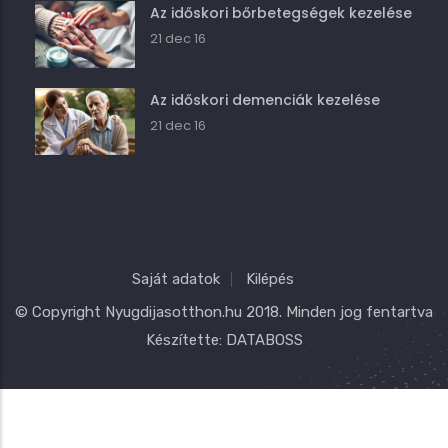
Az időskori bőrbetegségek kezelése
21 dec 16
Az időskori demenciák kezelése
21 dec 16
Saját adatok
Kilépés
© Copyright
Nyugdijasotthon.hu
2018. Minden jog fentartva
Készítette:
DATABOSS