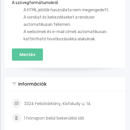
A szövegformátumokról
A HTML jelölők használata nem megengedett.
A sorokat és bekezdéseket a rendszer
automatikusan felismeri.
A webcímek és e-mail címek automatikusan
kattintható hivatkozásokká alakulnak.
Információk
3324 Felsőtárkány, Kisfaludy u. 14.
1 hónapon belül
bekerülési idő