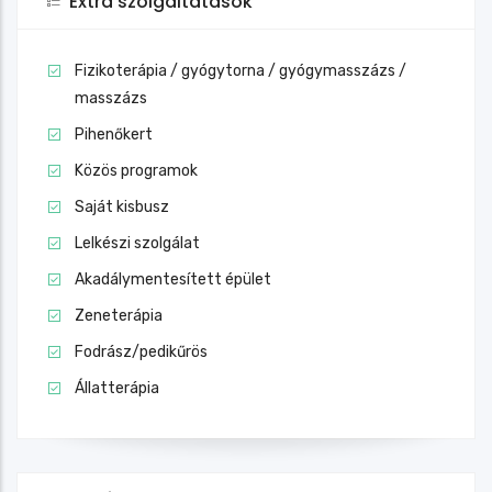
Extra szolgáltatások
Fizikoterápia / gyógytorna / gyógymasszázs /
masszázs
Pihenőkert
Közös programok
Saját kisbusz
Lelkészi szolgálat
Akadálymentesített épület
Zeneterápia
Fodrász/pedikűrös
Állatterápia