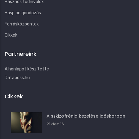
Hasznos tudnivalók
Hospice gondozás
Forrásközpontok
Cikkek
Partnereink
A honlapot készítette
Databoss.hu
Cikkek
A szkizofrénia kezelése időskorban
21 dec 16