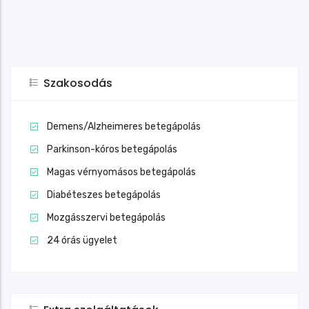
Szakosodás
Demens/Alzheimeres betegápolás
Parkinson-kóros betegápolás
Magas vérnyomásos betegápolás
Diabéteszes betegápolás
Mozgásszervi betegápolás
24 órás ügyelet