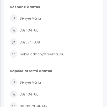
Központi adatok
Bényei Mária
36/434-601
36/534-039
bekes.otthon@freemail.hu
Kapcsolattartó adatok
Bényei Mária,
36/434-601
06-30-21-91-185