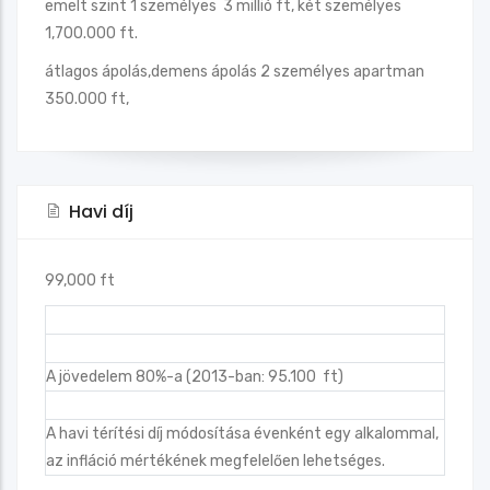
emelt szint 1 személyes 3 millió ft, két személyes
1,700.000 ft.
átlagos ápolás,demens ápolás 2 személyes apartman
350.000 ft,
Havi díj
99,000 ft
A jövedelem 80%-a (2013-ban: 95.100 ft)
A havi térítési díj módosítása évenként egy alkalommal,
az infláció mértékének megfelelően lehetséges.