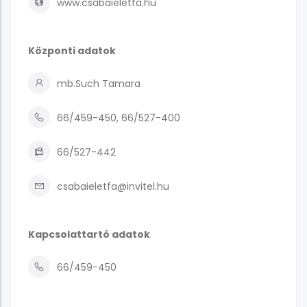
www.csabaieletfa.hu
Központi adatok
mb.Such Tamara
66/459-450, 66/527-400
66/527-442
csabaieletfa@invitel.hu
Kapcsolattartó adatok
66/459-450