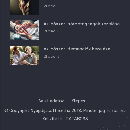
21 dec 16
Az időskori bőrbetegségek kezelése
21 dec 16
Az időskori demenciák kezelése
21 dec 16
Saját adatok
Kilépés
© Copyright
Nyugdijasotthon.hu
2018. Minden jog fentartva
Készítette:
DATABOSS