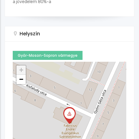
a jövedelem 80%-a
Helyszín
Győr-Moson-Sopron vármegye
+
−