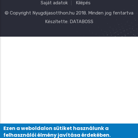
Saját adatok
Kilépés
© Copyright
Nyugdijasotthon.hu
2018. Minden jog fentartva
Készítette:
DATABOSS
Ezen a weboldalon sütiket használunk a
felhasználói élmény javítása érdekében.