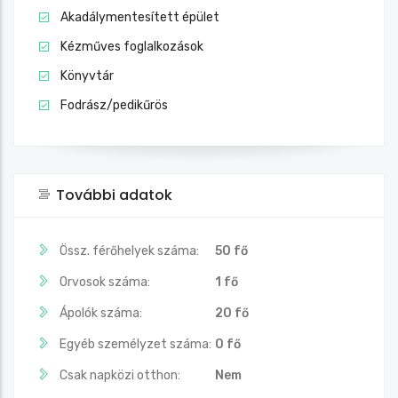
Akadálymentesített épület
Kézműves foglalkozások
Könyvtár
Fodrász/pedikűrös
További adatok
Össz. férőhelyek száma:
50 fő
Orvosok száma:
1 fő
Ápolók száma:
20 fő
Egyéb személyzet száma:
0 fő
Csak napközi otthon:
Nem