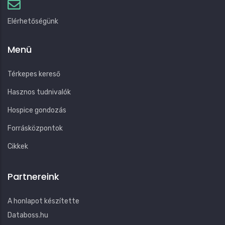
Elérhetőségünk
Menü
Térkepes kereső
Hasznos tudnivalók
Hospice gondozás
Forrásközpontok
Cikkek
Partnereink
A honlapot készítette
Databoss.hu