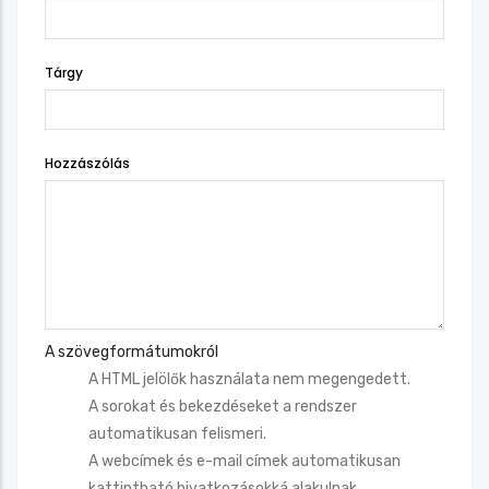
Tárgy
Hozzászólás
A szövegformátumokról
A HTML jelölők használata nem megengedett.
A sorokat és bekezdéseket a rendszer
automatikusan felismeri.
A webcímek és e-mail címek automatikusan
kattintható hivatkozásokká alakulnak.