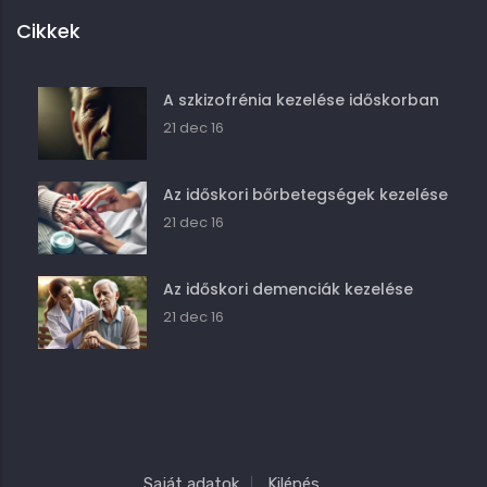
Cikkek
A szkizofrénia kezelése időskorban
21 dec 16
Az időskori bőrbetegségek kezelése
21 dec 16
Az időskori demenciák kezelése
21 dec 16
Saját adatok
Kilépés