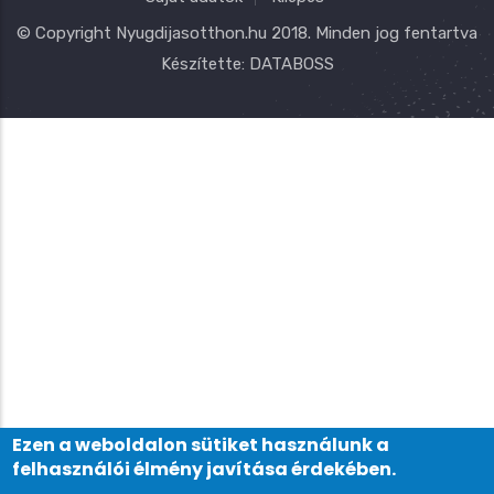
© Copyright
Nyugdijasotthon.hu
2018. Minden jog fentartva
Készítette:
DATABOSS
Ezen a weboldalon sütiket használunk a
felhasználói élmény javítása érdekében.