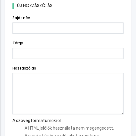
ÚJ HOZZÁSZÓLÁS
Saját név
Tárgy
Hozzászólás
A szövegformátumokról
A HTML jelölők használata nem megengedett.
A sorokat és bekezdéseket a rendszer