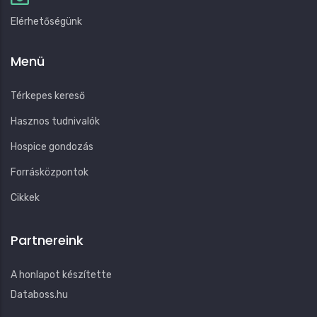
Elérhetőségünk
Menü
Térkepes kereső
Hasznos tudnivalók
Hospice gondozás
Forrásközpontok
Cikkek
Partnereink
A honlapot készítette
Databoss.hu