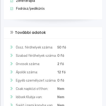
Zeneterápia
Fodrász/pedikűrös
További adatok
Össz. férőhelyek száma:
50 fő
Szabad férőhelyek száma:
0 fő
Orvosok száma:
2 fő
Ápolók száma:
12 fő
Egyéb személyzet száma:
0 fő
Csak napközi otthon:
Nem
Idősek Klubja van:
Nem
Saját üzemi konyha van:
Nem