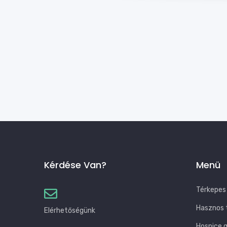
Kérdése Van?
Menü
Térkepes
Hasznos 
Elérhetőségünk
Hospice 