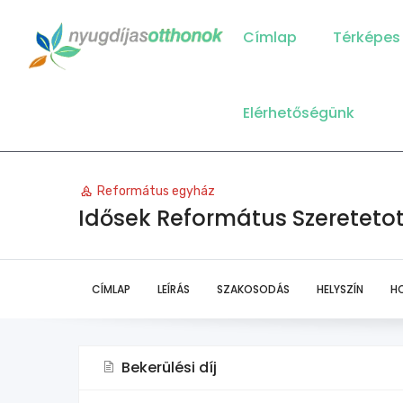
Main
Navigation
Címlap
Térképes
Elérhetőségünk
Református egyház
Idősek Református Szereteto
CÍMLAP
LEÍRÁS
SZAKOSODÁS
HELYSZÍN
H
Bekerülési díj