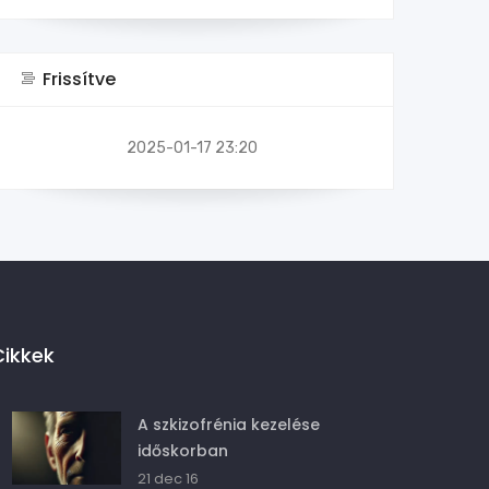
Frissítve
2025-01-17 23:20
Cikkek
A szkizofrénia kezelése
időskorban
21 dec 16