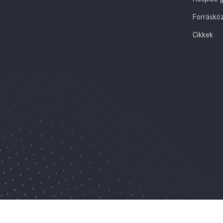
Forráskö
Cikkek