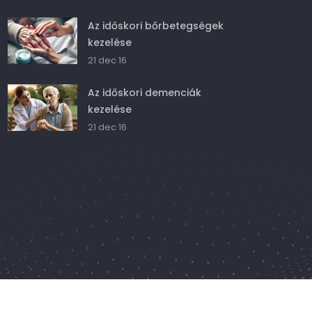
Az időskori bőrbetegségek
kezelése
21 dec 16
Az időskori demenciák
kezelése
21 dec 16