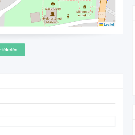
Leaflet
rtékelés