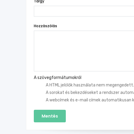
Tárgy
Hozzászólás
A szövegformátumokról
A HTML jelölők használata nem megengedett.
A sorokat és bekezdéseket a rendszer automa
A webcímek és e-mail címek automatikusan k