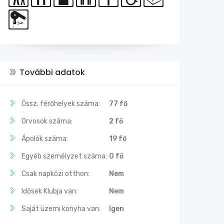
További adatok
Össz. férőhelyek száma:
77 fő
Orvosok száma:
2 fő
Ápolók száma:
19 fő
Egyéb személyzet száma:
0 fő
Csak napközi otthon:
Nem
Idősek Klubja van:
Nem
Saját üzemi konyha van:
Igen