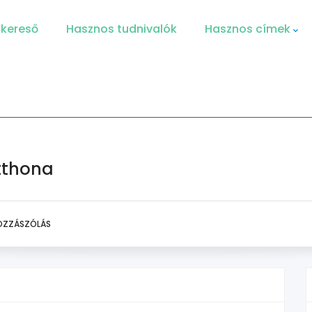
 kereső
Hasznos tudnivalók
Hasznos címek
tthona
OZZÁSZÓLÁS