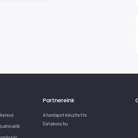
Partnereink
 kereső
A honlapot készítette
Databoss.hu
tudnivalók
gondozás