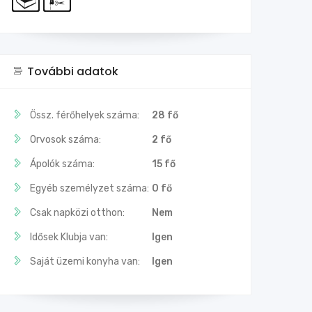
További adatok
Össz. férőhelyek száma:
28 fő
Orvosok száma:
2 fő
Ápolók száma:
15 fő
Egyéb személyzet száma:
0 fő
Csak napközi otthon:
Nem
Idősek Klubja van:
Igen
Saját üzemi konyha van:
Igen