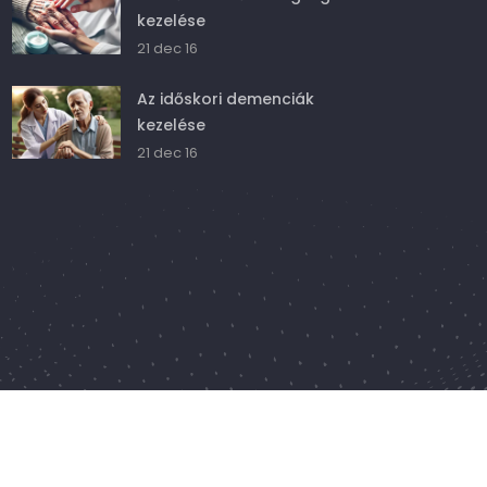
kezelése
21 dec 16
Az időskori demenciák
kezelése
21 dec 16