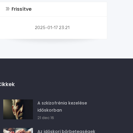
Frissítve
2025-01-17 23:21
Cikkek
A szkizofrénia kezelése
időskorban
21 dec 16
Az időskori bőrbetegségek