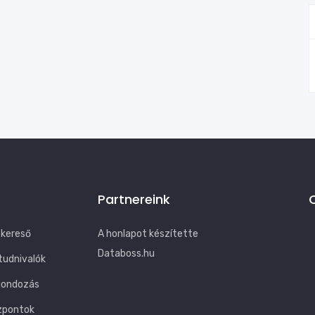
Partnereink
 kereső
A honlapot készítette
Databoss.hu
tudnivalók
gondozás
zpontok