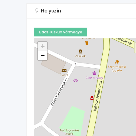
Helyszín
Bács-Kiskun vármegye
+
−