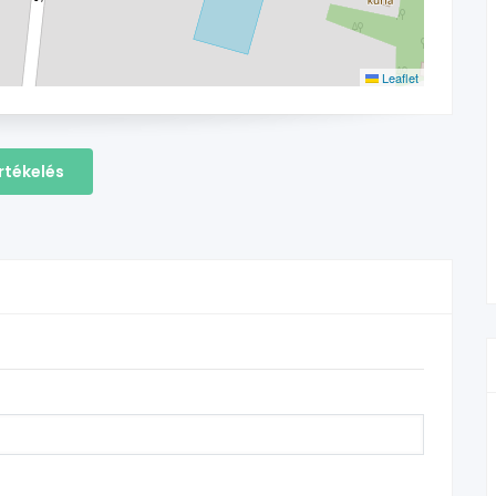
Leaflet
rtékelés