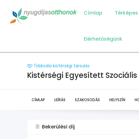
Main
Navigation
Címlap
Térképes
Elérhetőségünk
Többcélú kistérségi társulás
Kistérségi Egyesített Szociáli
CÍMLAP
LEÍRÁS
SZAKOSODÁS
HELYSZÍN
H
Bekerülési díj