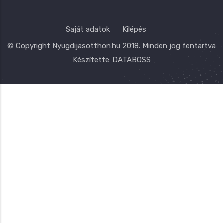
Saját adatok
Kilépés
© Copyright
Nyugdijasotthon.hu
2018. Minden jog fentartva
Készítette:
DATABOSS