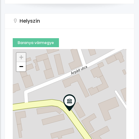
Helyszín
Baranya vármegye
+
−