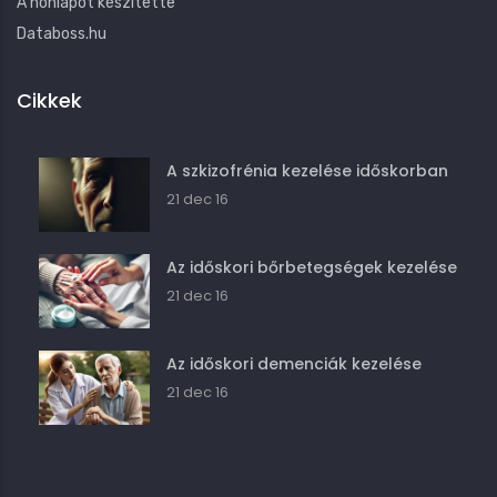
A honlapot készítette
Databoss.hu
Cikkek
A szkizofrénia kezelése időskorban
21 dec 16
Az időskori bőrbetegségek kezelése
21 dec 16
Az időskori demenciák kezelése
21 dec 16