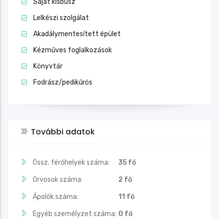
Saját kisbusz
Lelkészi szolgálat
Akadálymentesített épület
Kézműves foglalkozások
Könyvtár
Fodrász/pedikűrös
További adatok
Össz. férőhelyek száma:
35 fő
Orvosok száma:
2 fő
Ápolók száma:
11 fő
Egyéb személyzet száma:
0 fő