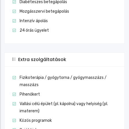
Diabéteszes betegápolás
Mozgásszervi betegápolás
Intenzív ápolás
24 órás ügyelet
Extra szolgáltatások
Fizikoterápia / gyógytorna / gyógymasszázs /
masszázs
Pihenőkert
Vallási célú épület (pl. kápolna) vagy helyiség (pl.
imaterem)
Közös programok