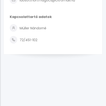
idosotthon.magocs@citromail.hu
Kapcsolattartó adatok
Müller Nándorné
72/451-102