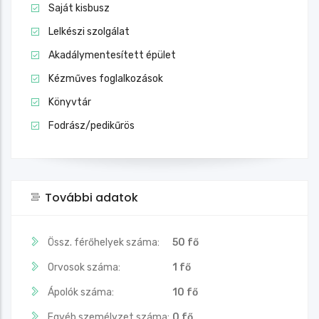
Saját kisbusz
Lelkészi szolgálat
Akadálymentesített épület
Kézműves foglalkozások
Könyvtár
Fodrász/pedikűrös
További adatok
Össz. férőhelyek száma:
50 fő
Orvosok száma:
1 fő
Ápolók száma:
10 fő
Egyéb személyzet száma:
0 fő