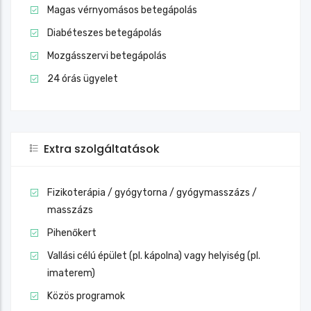
Magas vérnyomásos betegápolás
Diabéteszes betegápolás
Mozgásszervi betegápolás
24 órás ügyelet
Extra szolgáltatások
Fizikoterápia / gyógytorna / gyógymasszázs /
masszázs
Pihenőkert
Vallási célú épület (pl. kápolna) vagy helyiség (pl.
imaterem)
Közös programok