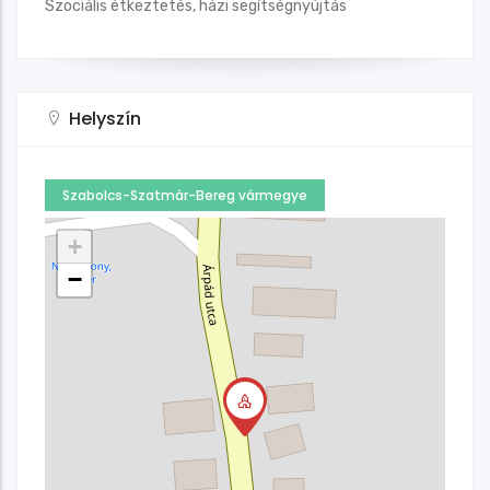
Szociális étkeztetés, házi segítségnyújtás
Helyszín
Szabolcs-Szatmár-Bereg vármegye
+
−