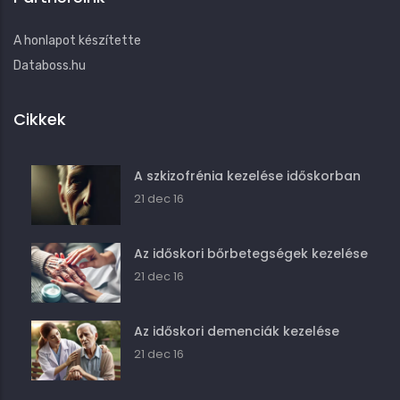
A honlapot készítette
Databoss.hu
Cikkek
A szkizofrénia kezelése időskorban
21 dec 16
Az időskori bőrbetegségek kezelése
21 dec 16
Az időskori demenciák kezelése
21 dec 16