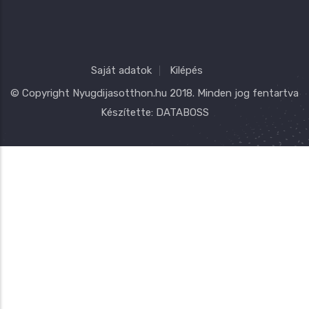
Saját adatok
Kilépés
© Copyright
Nyugdijasotthon.hu
2018. Minden jog fentartva
Készítette:
DATABOSS