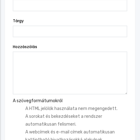
Tárgy
Hozzászólás
A szövegformátumokról
A HTML jelölők használata nem megengedett.
A sorokat és bekezdéseket a rendszer
automatikusan felismeri.
A webcímek és e-mail címek automatikusan
kattintható hivatkozásokká alakulnak.