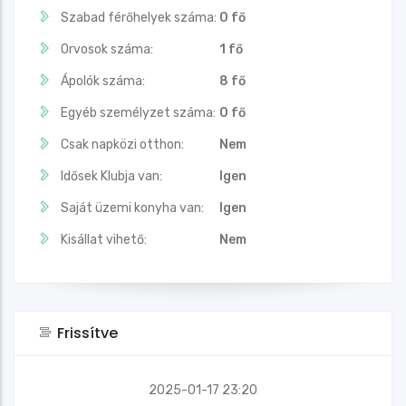
Szabad férőhelyek száma:
0 fő
Orvosok száma:
1 fő
Ápolók száma:
8 fő
Egyéb személyzet száma:
0 fő
Csak napközi otthon:
Nem
Idősek Klubja van:
Igen
Saját üzemi konyha van:
Igen
Kisállat vihető:
Nem
Frissítve
2025-01-17 23:20