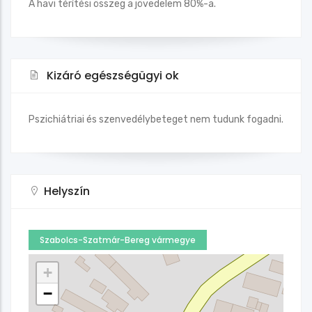
A havi térítési összeg a jövedelem 80%-a.
Kizáró egészségügyi ok
Pszichiátriai és szenvedélybeteget nem tudunk fogadni.
Helyszín
Szabolcs-Szatmár-Bereg vármegye
+
−