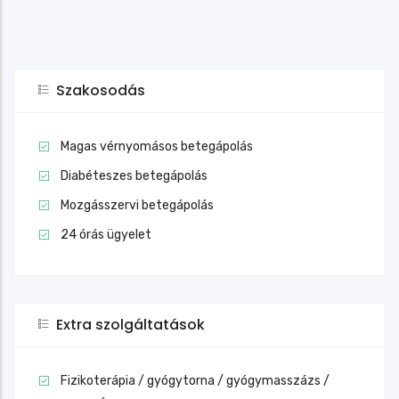
Szakosodás
Magas vérnyomásos betegápolás
Diabéteszes betegápolás
Mozgásszervi betegápolás
24 órás ügyelet
Extra szolgáltatások
Fizikoterápia / gyógytorna / gyógymasszázs /