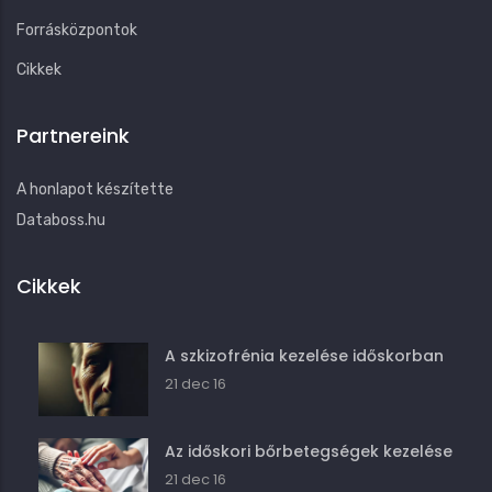
Forrásközpontok
Cikkek
Partnereink
A honlapot készítette
Databoss.hu
Cikkek
A szkizofrénia kezelése időskorban
21 dec 16
Az időskori bőrbetegségek kezelése
21 dec 16