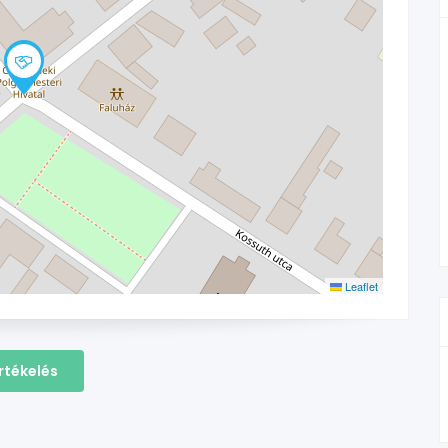
Leaflet
rtékelés