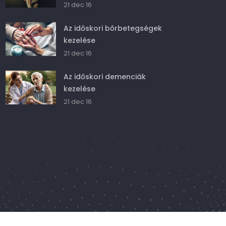
21 dec 16
Az időskori bőrbetegségek
kezelése
21 dec 16
Az időskori demenciák
kezelése
21 dec 16