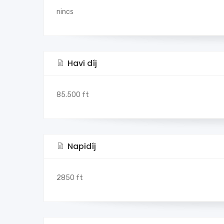
nincs
Havi díj
85.500 ft
Napidíj
2850 ft