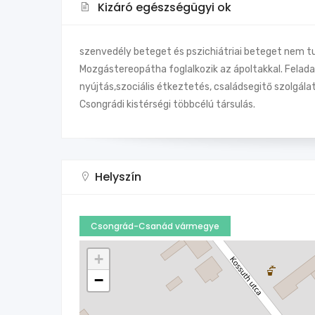
Kizáró egészségügyi ok
szenvedély beteget és pszichiátriai beteget nem t
Mozgástereopátha foglalkozik az ápoltakkal. Feladat
nyújtás,szociális étkeztetés, családsegitő szolgálat
Csongrádi kistérségi többcélú társulás.
Helyszín
Csongrád-Csanád vármegye
+
−