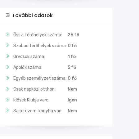
További adatok
Össz. férőhelyek száma:
26 fő
Szabad férőhelyek száma:
0 fő
Orvosok száma:
1 fő
Ápolók száma:
5 fő
Egyéb személyzet száma:
0 fő
Csak napközi otthon:
Nem
Idősek Klubja van:
Igen
Saját üzemi konyha van:
Nem