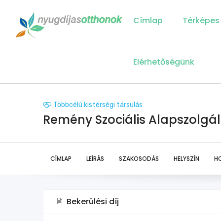
Main
Navigation
Címlap
Térképes
Elérhetőségünk
Többcélú kistérségi társulás
Remény Szociális Alapszolgál
CÍMLAP
LEÍRÁS
SZAKOSODÁS
HELYSZÍN
H
Bekerülési díj