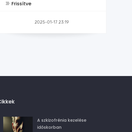
Frissítve
2025-01-17 23:19
Cikkek
A szkizofrénia kezelése
időskorban