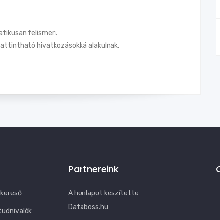
tikusan felismeri.
attintható hivatkozásokká alakulnak.
Partnereink
 kereső
A honlapot készítette
Databoss.hu
tudnivalók