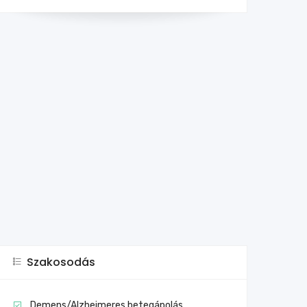
Szakosodás
Demens/Alzheimeres betegápolás