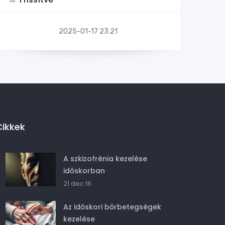
2025-01-17 23:21
Cikkek
A szkizofrénia kezelése
időskorban
21 dec 16
Az időskori bőrbetegségek
kezelése