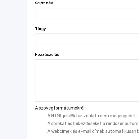
Saját név
Tárgy
Hozzászólás
A szövegformátumokról
A HTML jelölők használata nem megengedett.
A sorokat és bekezdéseket a rendszer automa
A webcímek és e-mail címek automatikusan k