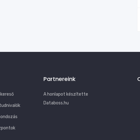
Partnereink
 kereső
A honlapot készítette
Databoss.hu
tudnivalók
gondozás
zpontok