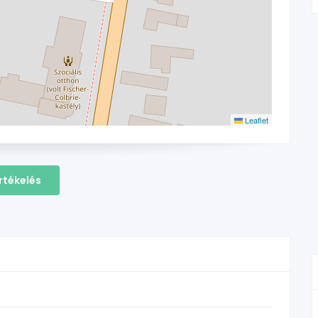
Leaflet
rtékelés