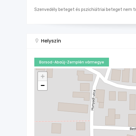
Szenvedély beteget és pszichiátriai beteget nem t
Helyszín
Borsod-Abaúj-Zemplén vármegye
+
−