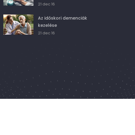
21 dec 16
Az időskori demenciák
kezelése
21 dec 16