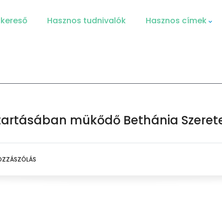
 kereső
Hasznos tudnivalók
Hasznos címek
nntartásában mükődő Bethánia Szeret
OZZÁSZÓLÁS