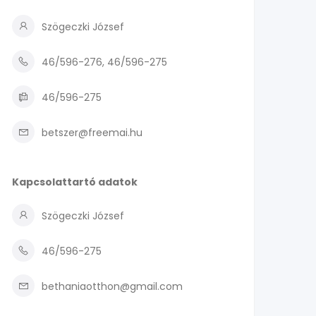
Szögeczki József
46/596-276, 46/596-275
46/596-275
betszer@freemai.hu
Kapcsolattartó adatok
Szögeczki József
46/596-275
bethaniaotthon@gmail.com