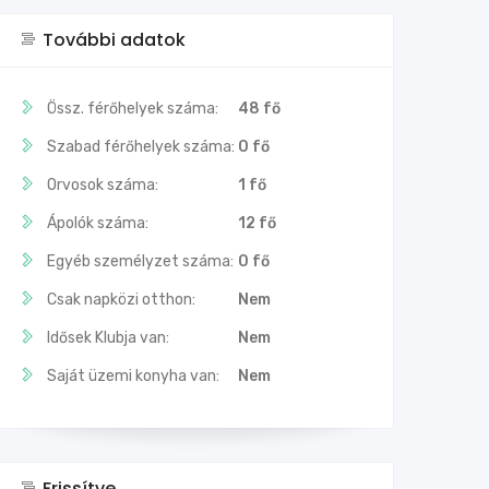
További adatok
Össz. férőhelyek száma:
48 fő
Szabad férőhelyek száma:
0 fő
Orvosok száma:
1 fő
Ápolók száma:
12 fő
Egyéb személyzet száma:
0 fő
Csak napközi otthon:
Nem
Idősek Klubja van:
Nem
Saját üzemi konyha van:
Nem
Frissítve