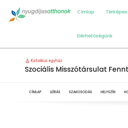
Main
Navigation
Címlap
Térképes
Elérhetőségünk
Katolikus egyház
Szociális Misszótársulat Fe
CÍMLAP
LEÍRÁS
SZAKOSODÁS
HELYSZÍN
H