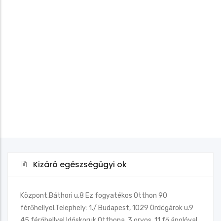
Kizáró egészségügyi ok
Központ.Báthori u.8 Ez fogyatékos Otthon 90
férőhellyel.Telephely: 1./ Budapest, 1029 Ördögárok u.9
45 férőhellyel Időskoruk Otthona, 3 orvos, 11 fő ápolóval,