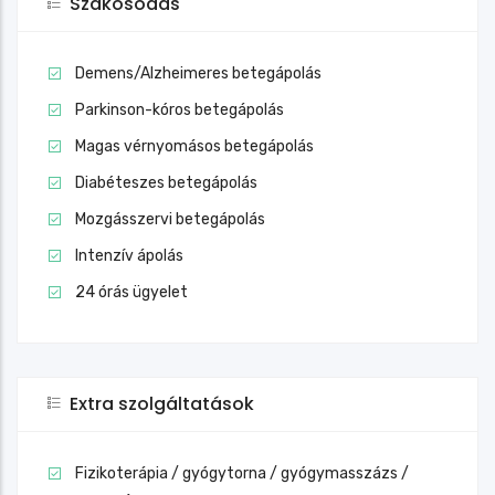
Szakosodás
Demens/Alzheimeres betegápolás
Parkinson-kóros betegápolás
Magas vérnyomásos betegápolás
Diabéteszes betegápolás
Mozgásszervi betegápolás
Intenzív ápolás
24 órás ügyelet
Extra szolgáltatások
Fizikoterápia / gyógytorna / gyógymasszázs /