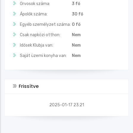
Orvosok száma:
3 fő
Ápolók száma:
30 fő
Egyéb személyzet száma:
0 fő
Csak napközi otthon:
Nem
Idősek Klubja van:
Nem
Saját üzemi konyha van:
Nem
Frissítve
2025-01-17 23:21