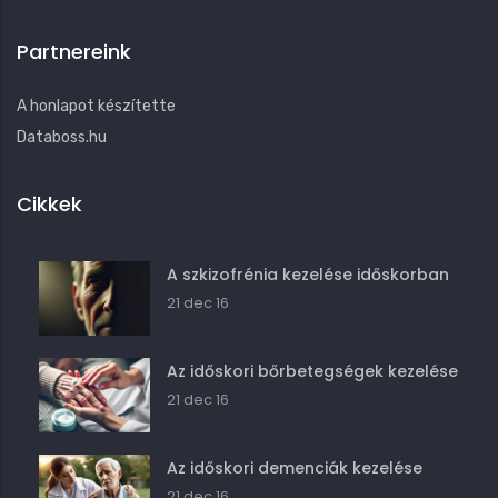
Partnereink
A honlapot készítette
Databoss.hu
Cikkek
A szkizofrénia kezelése időskorban
21 dec 16
Az időskori bőrbetegségek kezelése
21 dec 16
Az időskori demenciák kezelése
21 dec 16