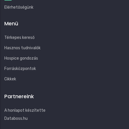
Elérhetőségünk
Menü
Térkepes kereső
Hasznos tudnivalók
Hospice gondozás
Forrásközpontok
Cikkek
Partnereink
A honlapot készítette
Databoss.hu