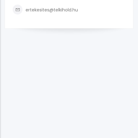
ertekesites@telkihold.hu