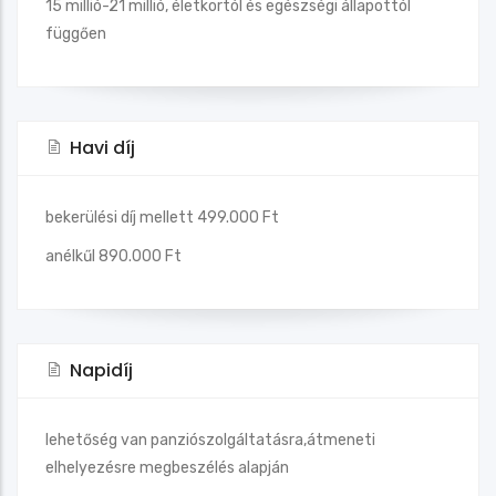
15 millió-21 millió, életkortól és egészségi állapottól
függően
Havi díj
bekerülési díj mellett 499.000 Ft
anélkűl 890.000 Ft
Napidíj
lehetőség van panziószolgáltatásra,átmeneti
elhelyezésre megbeszélés alapján