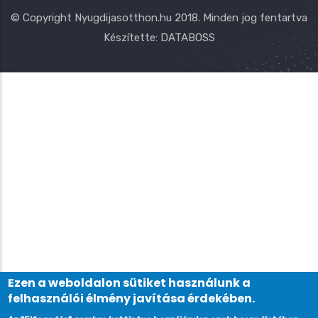
© Copyright
Nyugdijasotthon.hu
2018. Minden jog fentartva
Készítette:
DATABOSS
Ezen a weboldalon sütiket használunk a
felhasználói élmény javítása érdekében.