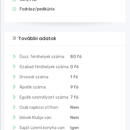
Fodrász/pedikűrös
További adatok
Össz. férőhelyek száma:
80 fő
Szabad férőhelyek száma:
0 fő
Orvosok száma:
1 fő
Ápolók száma:
9 fő
Egyéb személyzet száma:
7 fő
Csak napközi otthon:
Nem
Idősek Klubja van:
Nem
Saját üzemi konyha van:
Igen