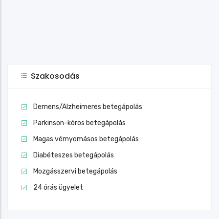
Szakosodás
Demens/Alzheimeres betegápolás
Parkinson-kóros betegápolás
Magas vérnyomásos betegápolás
Diabéteszes betegápolás
Mozgásszervi betegápolás
24 órás ügyelet