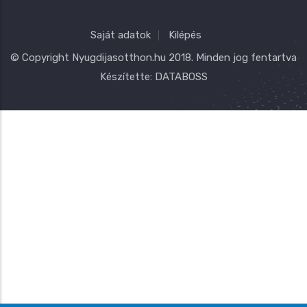
Saját adatok
Kilépés
© Copyright
Nyugdijasotthon.hu
2018. Minden jog fentartva
Készítette:
DATABOSS