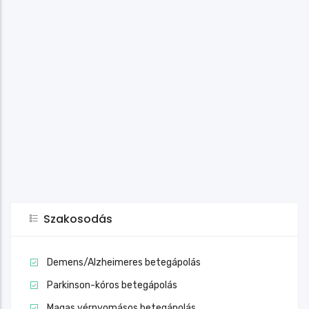
Szakosodás
Demens/Alzheimeres betegápolás
Parkinson-kóros betegápolás
Magas vérnyomásos betegápolás