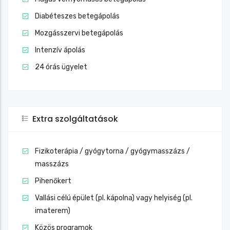
Diabéteszes betegápolás
Mozgásszervi betegápolás
Intenzív ápolás
24 órás ügyelet
Extra szolgáltatások
Fizikoterápia / gyógytorna / gyógymasszázs /
masszázs
Pihenőkert
Vallási célú épület (pl. kápolna) vagy helyiség (pl.
imaterem)
Közös programok