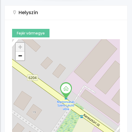
Helyszín
Fejér vármegye
+
−