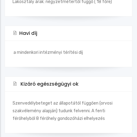
Lakosztály árak: négyzetmétertől függő ( 18 főre)
Havi díj
a mindenkori intézményi térítési díj
Kizáró egészségügyi ok
Szenvedélybeteget az állapotától függően (orvosi
szakvélemény alapján) tudunk felvenni. A fenti
férőhelyből 8 férőhely gondozóházi elhelyezés