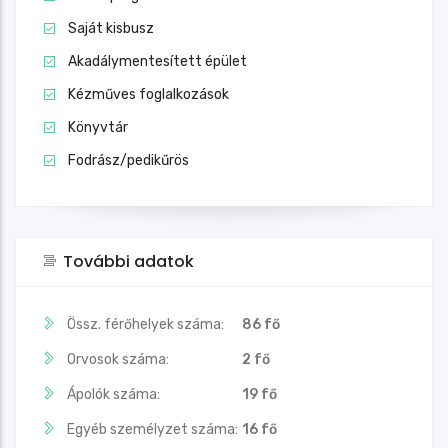
Saját kisbusz
Akadálymentesített épület
Kézműves foglalkozások
Könyvtár
Fodrász/pedikűrös
További adatok
Össz. férőhelyek száma:
86 fő
Orvosok száma:
2 fő
Ápolók száma:
19 fő
Egyéb személyzet száma:
16 fő