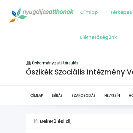
Main
Navigation
Címlap
Térképes
Elérhetőségünk
Önkormányzati társulás
Őszikék Szociális Intézmény V
CÍMLAP
LEÍRÁS
SZAKOSODÁS
HELYSZÍN
H
Bekerülési díj