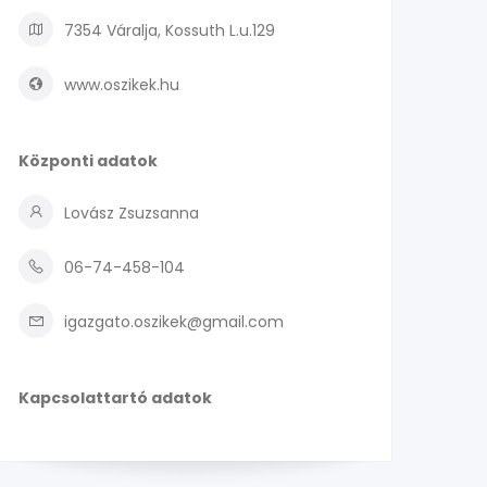
7354 Váralja, Kossuth L.u.129
www.oszikek.hu
Központi adatok
Lovász Zsuzsanna
06-74-458-104
igazgato.oszikek@gmail.com
Kapcsolattartó adatok