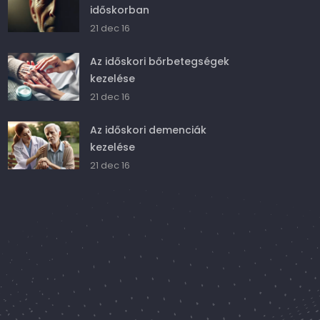
időskorban
21 dec 16
Az időskori bőrbetegségek
kezelése
21 dec 16
Az időskori demenciák
kezelése
21 dec 16