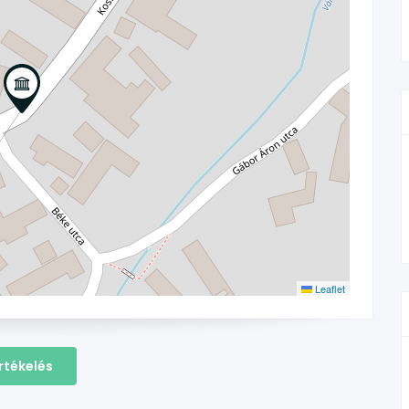
Leaflet
rtékelés