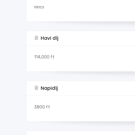
nincs
Havi díj
114,000 ft
Napidíj
3800 ft