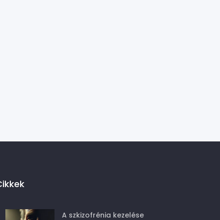
Cikkek
A szkizofrénia kezelése