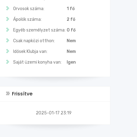
Orvosok száma:
1 fő
Ápolók száma:
2 fő
Egyéb személyzet száma:
0 fő
Csak napközi otthon:
Nem
Idősek Klubja van:
Nem
Saját üzemi konyha van:
Igen
Frissítve
2025-01-17 23:19