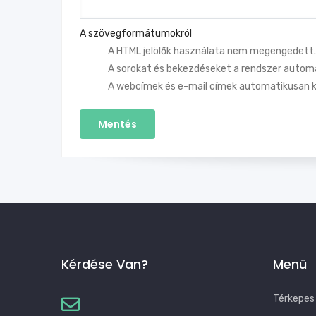
A szövegformátumokról
A HTML jelölők használata nem megengedett.
A sorokat és bekezdéseket a rendszer automa
A webcímek és e-mail címek automatikusan k
Kérdése Van?
Menü
Térkepes