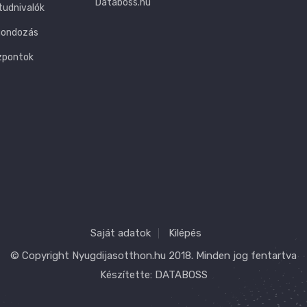
Databoss.hu
tudnivalók
gondozás
zpontok
Saját adatok
Kilépés
© Copyright
Nyugdijasotthon.hu
2018. Minden jog fentartva
Készítette:
DATABOSS