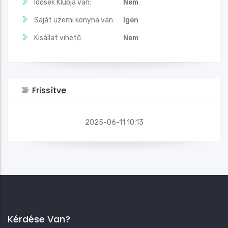
Idősek Klubja van:
Nem
Saját üzemi konyha van:
Igen
Kisállat vihető:
Nem
Frissítve
2025-06-11 10:13
Kérdése Van?