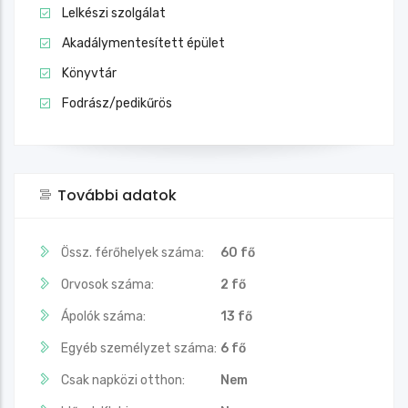
Lelkészi szolgálat
Akadálymentesített épület
Könyvtár
Fodrász/pedikűrös
További adatok
Össz. férőhelyek száma:
60 fő
Orvosok száma:
2 fő
Ápolók száma:
13 fő
Egyéb személyzet száma:
6 fő
Csak napközi otthon:
Nem