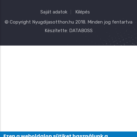
Saját adatok
Kilépés
© Copyright
Nyugdijasotthon.hu
2018. Minden jog fentartva
Készítette:
DATABOSS
Ezen a weboldalon sütiket használunk a