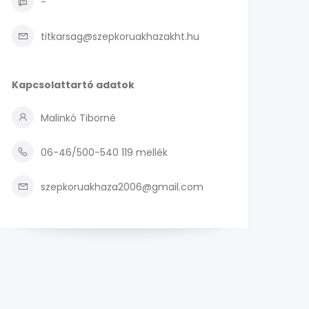
-
titkarsag@szepkoruakhazakht.hu
Kapcsolattartó adatok
Malinkó Tiborné
06-46/500-540 119 mellék
szepkoruakhaza2006@gmail.com