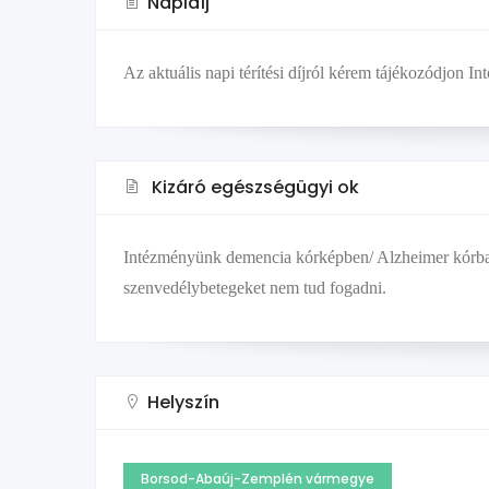
Napidíj
Az aktuális napi térítési díjról kérem tájékozódjon 
Kizáró egészségügyi ok
Intézményünk demencia kórképben/ Alzheimer kórban 
szenvedélybetegeket nem tud fogadni.
Helyszín
Borsod-Abaúj-Zemplén vármegye