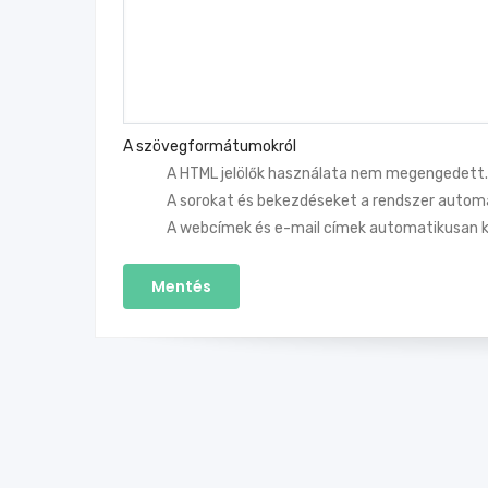
A szövegformátumokról
A HTML jelölők használata nem megengedett.
A sorokat és bekezdéseket a rendszer automa
A webcímek és e-mail címek automatikusan k