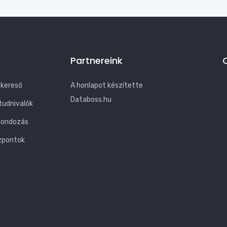
Partnereink
 kereső
A honlapot készítette
Databoss.hu
tudnivalók
gondozás
zpontok