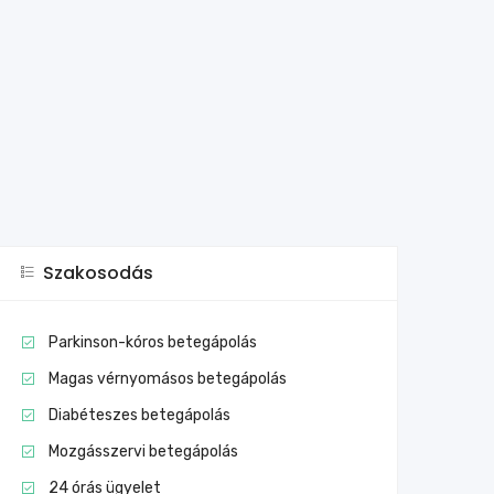
Szakosodás
Parkinson-kóros betegápolás
Magas vérnyomásos betegápolás
Diabéteszes betegápolás
Mozgásszervi betegápolás
24 órás ügyelet