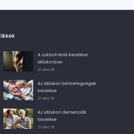
Cikkek
A szkizofrénia kezelése
időskorban
21 dec 16
Az időskori bőrbetegségek
kezelése
21 dec 16
Az időskori demenciák
kezelése
21 dec 16