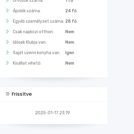
Orvosok száma:
1 fő
Ápolók száma:
24 fő
Egyéb személyzet száma:
28 fő
Csak napközi otthon:
Nem
Idősek Klubja van:
Nem
Saját üzemi konyha van:
Igen
Kisállat vihető:
Nem
Frissítve
2025-01-17 23:19