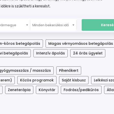
 időkre is szűkítheti a keresést.
 vármegye
Minden bekerülési idő
on-kóros betegápolás
Magas vérnyomásos betegápolás
vi betegápolás
Intenzív ápolás
24 órás ügyelet
/ gyógymasszázs / masszázs
Pihenőkert
aterem)
Közös programok
Saját kisbusz
Lelkészi sz
Zeneterápia
Könyvtár
Fodrász/pedikűrös
Áll