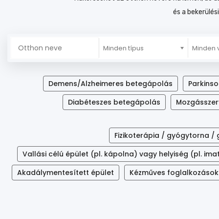
és a bekerülési
Minden típus
Minden
Demens/Alzheimeres betegápolás
Parkins
Diabéteszes betegápolás
Mozgásszer
Fizikoterápia / gyógytorna 
Vallási célú épület (pl. kápolna) vagy helyiség (pl. im
Akadálymentesített épület
Kézműves foglalkozások