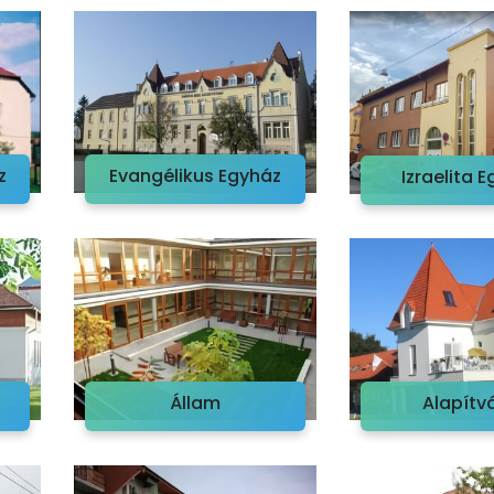
z
Evangélikus Egyház
Izraelita 
Alapítv
Állam