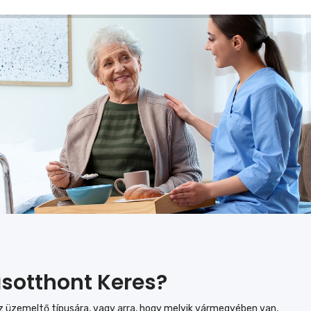
sotthont Keres?
z üzemeltő típusára, vagy arra, hogy melyik vármegyében van,