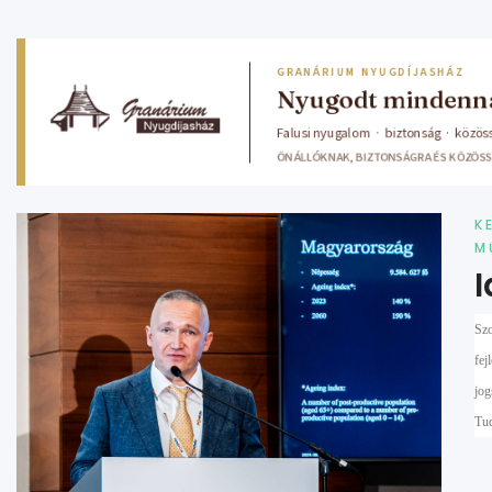
K
M
I
Szo
fej
jog
Tud