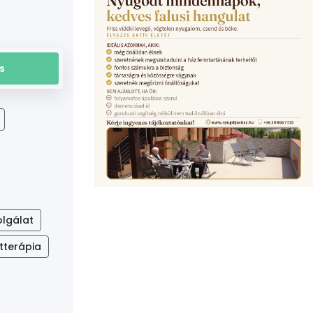
olgálat
atterápia