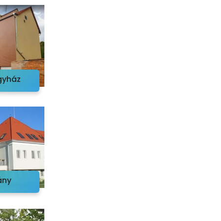
Egyház
ány