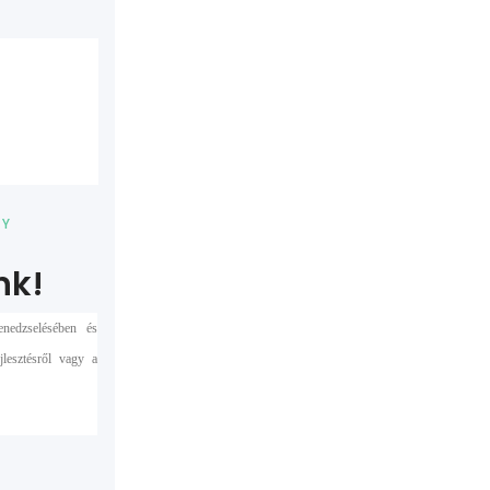
NY
nk!
enedzselésében és
jlesztésről vagy a