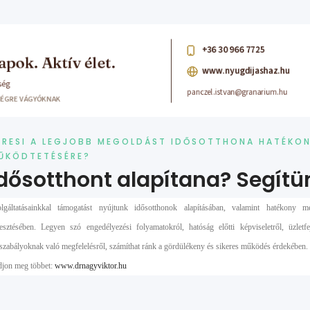
ERESI A LEGJOBB MEGOLDÁST IDŐSOTTHONA HATÉKO
ŰKÖDTETÉSÉRE?
dősotthont alapítana? Segítü
lgáltatásainkkal támogatást nyújtunk idősotthonok alapításában, valamint hatékony m
lesztésében. Legyen szó engedélyezési folyamatokról, hatóság előtti képviseletről, üzletfe
szabályoknak való megfelelésről, számíthat ránk a gördülékeny és sikeres működés érdekében.
jon meg többet:
www.drnagyviktor.hu